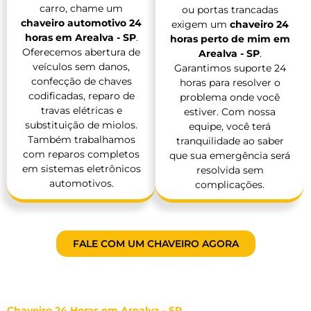
carro, chame um
ou portas trancadas
chaveiro automotivo 24
exigem um
chaveiro 24
horas em Arealva - SP
.
horas perto de mim em
Oferecemos abertura de
Arealva - SP
.
veículos sem danos,
Garantimos suporte 24
confecção de chaves
horas para resolver o
codificadas, reparo de
problema onde você
travas elétricas e
estiver. Com nossa
substituição de miolos.
equipe, você terá
Também trabalhamos
tranquilidade ao saber
com reparos completos
que sua emergência será
em sistemas eletrônicos
resolvida sem
automotivos.
complicações.
FALE COM UM CHAVEIRO AGORA
Chaveiro 24 Horas em Arealva - SP