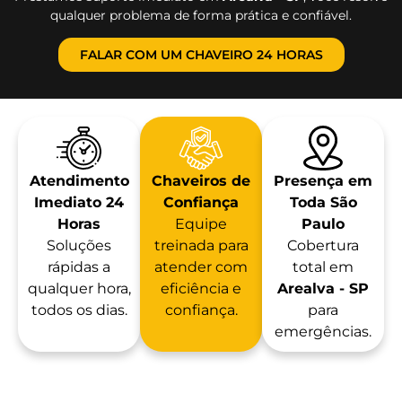
qualquer problema de forma prática e confiável.
FALAR COM UM CHAVEIRO 24 HORAS
Atendimento
Chaveiros de
Presença em
Imediato 24
Confiança
Toda São
Horas
Equipe
Paulo
Soluções
treinada para
Cobertura
rápidas a
atender com
total em
qualquer hora,
eficiência e
Arealva - SP
todos os dias.
confiança.
para
emergências.