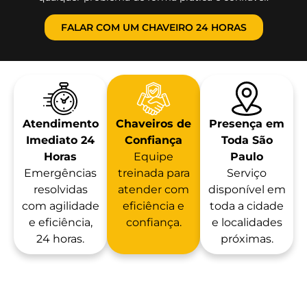
FALAR COM UM CHAVEIRO 24 HORAS
Atendimento
Chaveiros de
Presença em
Imediato 24
Confiança
Toda São
Horas
Equipe
Paulo
Emergências
treinada para
Serviço
resolvidas
atender com
disponível em
com agilidade
eficiência e
toda a cidade
e eficiência,
confiança.
e localidades
24 horas.
próximas.