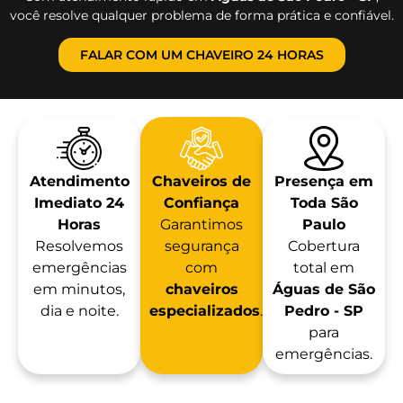
você resolve qualquer problema de forma prática e confiável.
FALAR COM UM CHAVEIRO 24 HORAS
Atendimento
Chaveiros de
Presença em
Imediato 24
Confiança
Toda São
Horas
Garantimos
Paulo
Resolvemos
segurança
Cobertura
emergências
com
total em
em minutos,
chaveiros
Águas de São
dia e noite.
especializados
.
Pedro - SP
para
emergências.