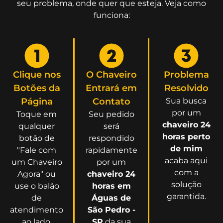
seu problema, onde quer que esteja. Veja como
funciona:
Clique nos
O Chaveiro
Problema
Botões da
Entrará em
Resolvido
Página
Contato
Sua busca
por um
Toque em
Seu pedido
chaveiro 24
qualquer
será
horas perto
botão de
respondido
de mim
"Fale com
rapidamente
acaba aqui
um Chaveiro
por um
com a
Agora" ou
chaveiro 24
solução
use o balão
horas em
garantida.
de
Águas de
atendimento
São Pedro -
ao lado.
SP
da sua