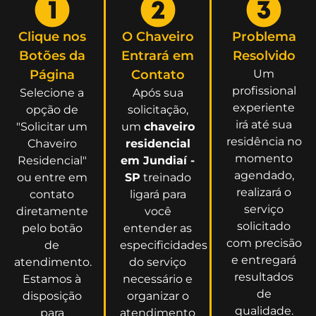
Clique nos
O Chaveiro
Problema
Botões da
Entrará em
Resolvido
Página
Contato
Um
profissional
Selecione a
Após sua
experiente
opção de
solicitação,
irá até sua
"Solicitar um
um
chaveiro
residência no
Chaveiro
residencial
momento
Residencial"
em Jundiaí -
agendado,
ou entre em
SP
treinado
realizará o
contato
ligará para
serviço
diretamente
você
solicitado
pelo botão
entender as
com precisão
de
especificidades
e entregará
atendimento.
do serviço
resultados
Estamos à
necessário e
de
disposição
organizar o
qualidade.
para
atendimento