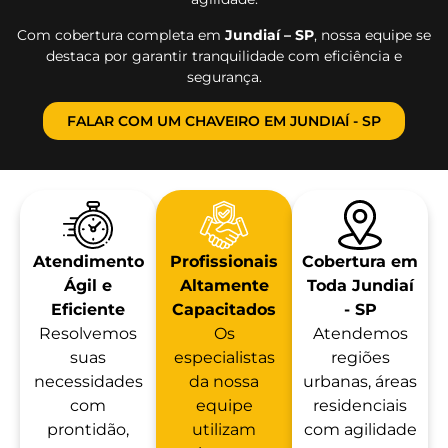
Com cobertura completa em
Jundiaí – SP
, nossa equipe se
destaca por garantir tranquilidade com eficiência e
segurança.
FALAR COM UM CHAVEIRO EM JUNDIAÍ - SP
Atendimento
Profissionais
Cobertura em
Ágil e
Altamente
Toda Jundiaí
Eficiente
Capacitados
- SP
Resolvemos
Os
Atendemos
suas
especialistas
regiões
necessidades
da nossa
urbanas, áreas
com
equipe
residenciais
prontidão,
utilizam
com agilidade