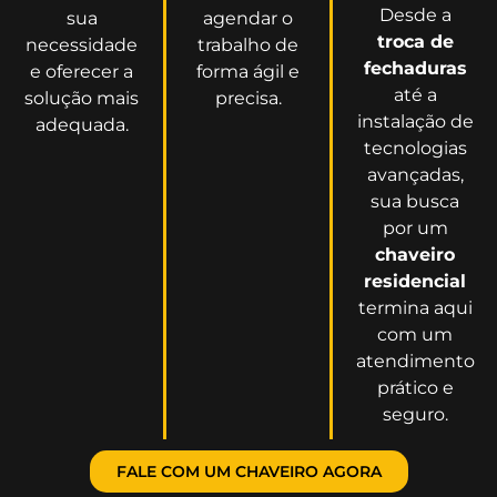
Desde a
sua
agendar o
troca de
necessidade
trabalho de
fechaduras
e oferecer a
forma ágil e
até a
solução mais
precisa.
instalação de
adequada.
tecnologias
avançadas,
sua busca
por um
chaveiro
residencial
termina aqui
com um
atendimento
prático e
seguro.
FALE COM UM CHAVEIRO AGORA