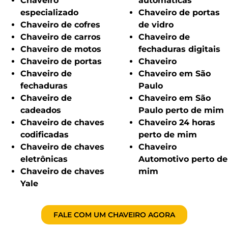
Chaveiro
automáticas
especializado
Chaveiro de portas
Chaveiro de cofres
de vidro
Chaveiro de carros
Chaveiro de
Chaveiro de motos
fechaduras digitais
Chaveiro de portas
Chaveiro
Chaveiro de
Chaveiro em São
fechaduras
Paulo
Chaveiro de
Chaveiro em São
cadeados
Paulo perto de mim
Chaveiro de chaves
Chaveiro 24 horas
codificadas
perto de mim
Chaveiro de chaves
Chaveiro
eletrônicas
Automotivo perto de
Chaveiro de chaves
mim
Yale
FALE COM UM CHAVEIRO AGORA