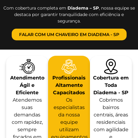
Com cobertura completa em
Diadema – SP
, nossa equipe se
destaca por garantir tranquilidade com eficiência e
segurança.
FALAR COM UM CHAVEIRO EM DIADEMA - SP
Atendimento
Profissionais
Cobertura em
Ágil e
Altamente
Toda
Eficiente
Capacitados
Diadema - SP
Atendemos
Os
Cobrimos
suas
especialistas
bairros
demandas
da nossa
centrais, áreas
com rapidez,
equipe
residenciais
sempre
utilizam
com agilidade
focados em
equipamentos
e