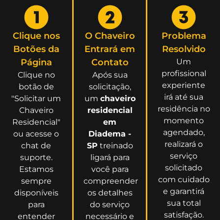
Clique nos
O Chaveiro
Problema
Botões da
Entrará em
Resolvido
Página
Contato
Um
profissional
Clique no
Após sua
experiente
botão de
solicitação,
irá até sua
"Solicitar um
um
chaveiro
residência no
Chaveiro
residencial
momento
Residencial"
em
agendado,
ou acesse o
Diadema -
realizará o
chat de
SP
treinado
serviço
suporte.
ligará para
solicitado
Estamos
você para
com cuidado
sempre
compreender
e garantirá
disponíveis
os detalhes
sua total
para
do serviço
satisfação.
entender
necessário e