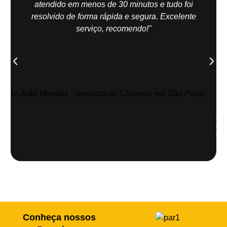
atendido em menos de 30 minutos e tudo foi
resolvido de forma rápida e segura. Excelente
serviço, recomendo!"
Jo
Me
| Z
Sul
Sã
Pau
Abe
de
veí
Conheça nossos